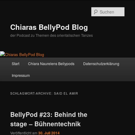
Zum
Zum
Inhalt
sekundären
Such
wechseln
Inhalt
wechseln
Chiaras BellyPod Blog
der Podcast zu Themen des orientalischen Tanzes
Hauptmenü
Start
Chiara Naurelens Bellypods
Datenschutzerklärung
Impressum
SCHLAGWORT-ARCHIVE:
SAID EL AMIR
BellyPod #23: Behind the
stage – Bühnentechnik
Veröffentlicht am
30. Juli 2014