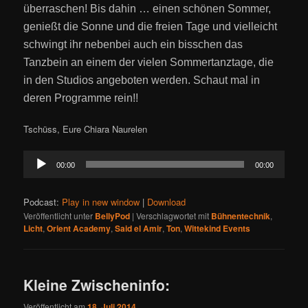
überraschen! Bis dahin … einen schönen Sommer,
genießt die Sonne und die freien Tage und vielleicht
schwingt ihr nebenbei auch ein bisschen das
Tanzbein an einem der vielen Sommertanztage, die
in den Studios angeboten werden. Schaut mal in
deren Programme rein!!
Tschüss, Eure Chiara Naurelen
Audio-
00:00
00:00
Player
Podcast:
Play in new window
|
Download
Veröffentlicht unter
BellyPod
|
Verschlagwortet mit
Bühnentechnik
,
Licht
,
Orient Academy
,
Said el Amir
,
Ton
,
Wittekind Events
Kleine Zwischeninfo:
Veröffentlicht am
18. Juli 2014