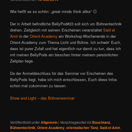
Wie heißt es so schön: „great minds think alike“ 🙂
Der in Arbeit befindliche BellyPod#23 soll sich um Bühnentechnik
drehen. Zeitgleich mit seinem Erscheinen veranstaltet
Said el
Amir
in der
Orient-Academy
ein Workshop-Wochenende in der
Orient-Academy zum Thema Licht und Bühne. Ich schwör‘ Euch,
dass ist purer Zufall und hat eigentlich nur damit zu tun, dass ich
mit meinen BellyPods ein bisschen hinter meinem persönlichen
Zeitplan liege.
Da der Anmeldeschluss für das Seminar vor Erscheinen des
BellyPods liegt, habe ich mich entschlossen, Euch diese Infos
schon mal zukommen zu lassen.
Show and Light – das Bühnenseminar
Veröffentlicht unter
Allgemein
|
Verschlagwortet mit
Bauchtanz
,
Bühnentechnik
,
Orient Academy
,
orientalischer Tanz
,
Said el Amir
,