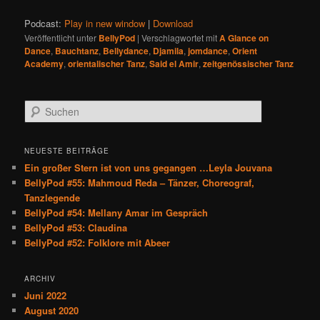
Podcast:
Play in new window
|
Download
Veröffentlicht unter
BellyPod
|
Verschlagwortet mit
A Glance on
Dance
,
Bauchtanz
,
Bellydance
,
Djamila
,
jomdance
,
Orient
Academy
,
orientalischer Tanz
,
Said el Amir
,
zeitgenössischer Tanz
S
u
c
h
NEUESTE BEITRÄGE
e
Ein großer Stern ist von uns gegangen …Leyla Jouvana
n
BellyPod #55: Mahmoud Reda – Tänzer, Choreograf,
Tanzlegende
BellyPod #54: Mellany Amar im Gespräch
BellyPod #53: Claudina
BellyPod #52: Folklore mit Abeer
ARCHIV
Juni 2022
August 2020