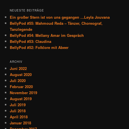
c
h
NEUESTE BEITRÄGE
e
Ein großer Stern ist von uns gegangen …Leyla Jouvana
n
BellyPod #55: Mahmoud Reda – Tänzer, Choreograf,
Tanzlegende
BellyPod #54: Mellany Amar im Gespräch
BellyPod #53: Claudina
BellyPod #52: Folklore mit Abeer
ARCHIV
Juni 2022
August 2020
Juli 2020
Februar 2020
November 2019
August 2019
Juli 2019
Juli 2018
April 2018
Januar 2018
Dezember 2017