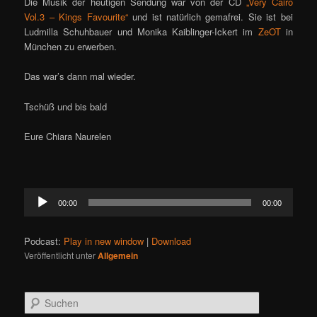
Die Musik der heutigen Sendung war von der CD
„Very Cairo
Vol.3 – Kings Favourite“
und ist natürlich gemafrei. Sie ist bei
Ludmilla Schuhbauer und Monika Kaiblinger-Ickert im
ZeOT
in
München zu erwerben.
Das war’s dann mal wieder.
Tschüß und bis bald
Eure Chiara Naurelen
Audio-
00:00
00:00
Player
Podcast:
Play in new window
|
Download
Veröffentlicht unter
Allgemein
S
u