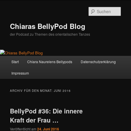
Zum
Zum
Inhalt
sekundären
Such
wechseln
Inhalt
wechseln
Chiaras BellyPod Blog
der Podcast zu Themen des orientalischen Tanzes
Hauptmenü
Start
Chiara Naurelens Bellypods
Datenschutzerklärung
Impressum
ARCHIV FÜR DEN MONAT:
JUNI 2016
BellyPod #36: Die innere
Kraft der Frau …
Veröffentlicht am
24. Juni 2016