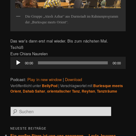
Die Gruppe „Atesh Azhar“ aus Darmstadt im Rahmenprogramm
der „Burlesque meets Orient“.
Das war’s dann erst mal wieder. Bis zum nächsten Mal.
Tschüß
Eure Chiara Naurelen
Audio-
00:00
00:00
Player
Podcast:
Play in new window
|
Download
Veröffentlicht unter
BellyPod
|
Verschlagwortet mit
Burlesque meets
Orient
,
Dahab Sahar
,
orientalischer Tanz
,
Reyhan
,
Tanzträume
S
u
c
h
NEUESTE BEITRÄGE
e
Ein großer Stern ist von uns gegangen …Leyla Jouvana