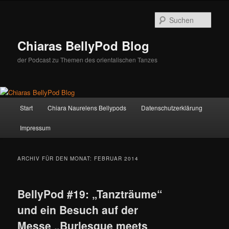
Zum
Zum
Inhalt
sekundären
Such
wechseln
Inhalt
wechseln
Chiaras BellyPod Blog
der Podcast zu Themen des orientalischen Tanzes
Hauptmenü
Start
Chiara Naurelens Bellypods
Datenschutzerklärung
Impressum
ARCHIV FÜR DEN MONAT:
FEBRUAR 2014
BellyPod #19: „Tanzträume“
und ein Besuch auf der
Messe „Burlesque meets