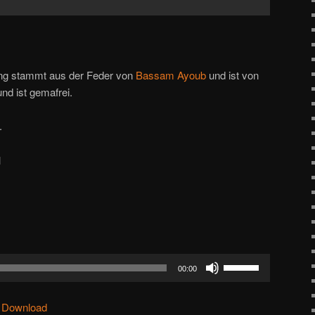
ung stammt aus der Feder von
Bassam Ayoub
und ist von
nd ist gemafrei.
.
l
Pfeiltasten
00:00
Hoch/Runter
benutzen,
|
Download
um