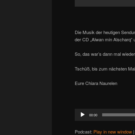
Die Musik der heutigen Send
der CD „Alwan min Alscharq“ u
So, das war’s dann mal wieder
Tschüß, bis zum nächsten Ma
Eure Chiara Naurelen
Audio-
00:00
Player
Podcast:
Play in new window