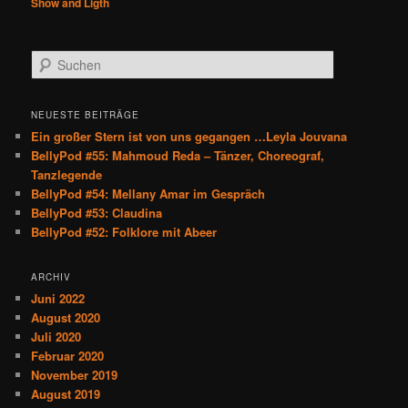
Show and Ligth
S
u
c
h
NEUESTE BEITRÄGE
e
Ein großer Stern ist von uns gegangen …Leyla Jouvana
n
BellyPod #55: Mahmoud Reda – Tänzer, Choreograf,
Tanzlegende
BellyPod #54: Mellany Amar im Gespräch
BellyPod #53: Claudina
BellyPod #52: Folklore mit Abeer
ARCHIV
Juni 2022
August 2020
Juli 2020
Februar 2020
November 2019
August 2019