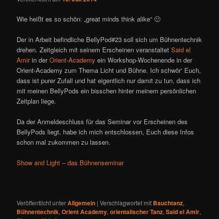
Wie heißt es so schön: „great minds think alike“ 🙂
Der in Arbeit befindliche BellyPod#23 soll sich um Bühnentechnik
drehen. Zeitgleich mit seinem Erscheinen veranstaltet
Said el
Amir
in der
Orient-Academy
ein Workshop-Wochenende in der
Orient-Academy zum Thema Licht und Bühne. Ich schwör‘ Euch,
dass ist purer Zufall und hat eigentlich nur damit zu tun, dass ich
mit meinen BellyPods ein bisschen hinter meinem persönlichen
Zeitplan liege.
Da der Anmeldeschluss für das Seminar vor Erscheinen des
BellyPods liegt, habe ich mich entschlossen, Euch diese Infos
schon mal zukommen zu lassen.
Show and Light – das Bühnenseminar
Veröffentlicht unter
Allgemein
|
Verschlagwortet mit
Bauchtanz
,
Bühnentechnik
,
Orient Academy
,
orientalischer Tanz
,
Said el Amir
,