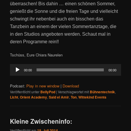
überraschen! Bis dahin … einen schönen Sommer,
genießt die Sonne und die freien Tage und vielleicht
schwingt ihr nebenbei auch ein bisschen das
Tanzbein an einem der vielen Sommertanztage, die
in den Studios angeboten werden. Schaut mal in
deren Programme rein!!
Tschüss, Eure Chiara Naurelen
Audio-
00:00
00:00
Player
Podcast:
Play in new window
|
Download
Veröffentlicht unter
BellyPod
|
Verschlagwortet mit
Bühnentechnik
,
Licht
,
Orient Academy
,
Said el Amir
,
Ton
,
Wittekind Events
Kleine Zwischeninfo:
Veröffentlicht am
18. Juli 2014