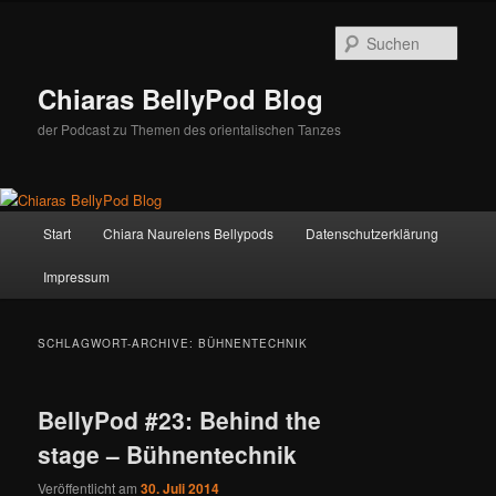
Zum
Zum
Inhalt
sekundären
Such
wechseln
Inhalt
wechseln
Chiaras BellyPod Blog
der Podcast zu Themen des orientalischen Tanzes
Hauptmenü
Start
Chiara Naurelens Bellypods
Datenschutzerklärung
Impressum
SCHLAGWORT-ARCHIVE:
BÜHNENTECHNIK
BellyPod #23: Behind the
stage – Bühnentechnik
Veröffentlicht am
30. Juli 2014