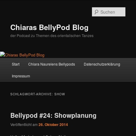
Zum
Zum
Inhalt
sekundären
Such
wechseln
Inhalt
wechseln
Chiaras BellyPod Blog
der Podcast zu Themen des orientalischen Tanzes
Hauptmenü
Start
Chiara Naurelens Bellypods
Datenschutzerklärung
Impressum
SCHLAGWORT-ARCHIVE:
SHOW
Bellypod #24: Showplanung
Veröffentlicht am
26. Oktober 2014