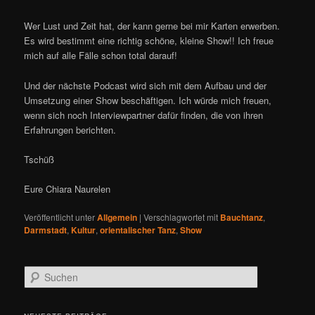
Wer Lust und Zeit hat, der kann gerne bei mir Karten erwerben.
Es wird bestimmt eine richtig schöne, kleine Show!! Ich freue
mich auf alle Fälle schon total darauf!
Und der nächste Podcast wird sich mit dem Aufbau und der
Umsetzung einer Show beschäftigen. Ich würde mich freuen,
wenn sich noch Interviewpartner dafür finden, die von ihren
Erfahrungen berichten.
Tschüß
Eure Chiara Naurelen
Veröffentlicht unter
Allgemein
|
Verschlagwortet mit
Bauchtanz
,
Darmstadt
,
Kultur
,
orientalischer Tanz
,
Show
S
u
c
h