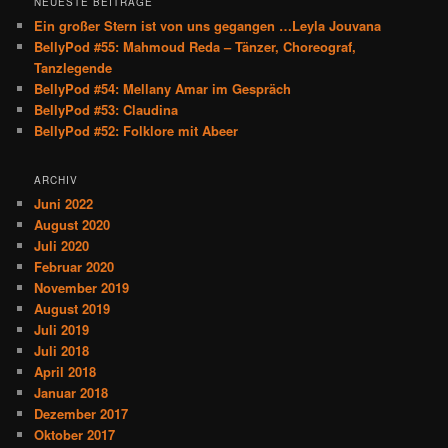
NEUESTE BEITRÄGE
e
Ein großer Stern ist von uns gegangen …Leyla Jouvana
n
BellyPod #55: Mahmoud Reda – Tänzer, Choreograf,
Tanzlegende
BellyPod #54: Mellany Amar im Gespräch
BellyPod #53: Claudina
BellyPod #52: Folklore mit Abeer
ARCHIV
Juni 2022
August 2020
Juli 2020
Februar 2020
November 2019
August 2019
Juli 2019
Juli 2018
April 2018
Januar 2018
Dezember 2017
Oktober 2017