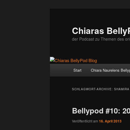
Zum
Zum
Inhalt
sekundären
wechseln
Inhalt
Chiaras Belly
wechseln
der Podcast zu Themen des ori
Hauptmenü
Start
Chiara Naurelens Bell
SCHLAGWORT-ARCHIVE:
SHAMIRA
Bellypod #10: 2
Veröffentlicht am
16. April 2013