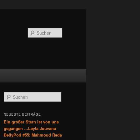
Suchen
S
u
c
h
NEUESTE BEITRÄGE
e
Ein großer Stern ist von uns
n
gegangen …Leyla Jouvana
BellyPod #55: Mahmoud Reda