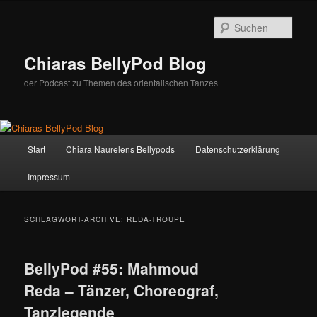
Zum
Zum
Inhalt
sekundären
Such
wechseln
Inhalt
wechseln
Chiaras BellyPod Blog
der Podcast zu Themen des orientalischen Tanzes
Hauptmenü
Start
Chiara Naurelens Bellypods
Datenschutzerklärung
Impressum
SCHLAGWORT-ARCHIVE:
REDA-TROUPE
BellyPod #55: Mahmoud
Reda – Tänzer, Choreograf,
Tanzlegende