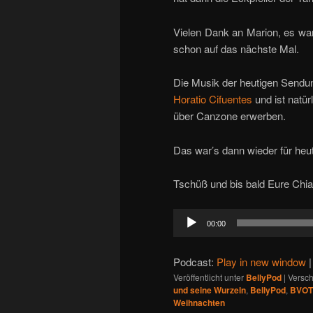
Vielen Dank an Marion, es war 
schon auf das nächste Mal.
Die Musik der heutigen Sendun
Horatio Cifuentes
und ist natür
über Canzone erwerben.
Das war’s dann wieder für heu
Tschüß und bis bald Eure Chi
Audio-
00:00
Player
Podcast:
Play in new window
Veröffentlicht unter
BellyPod
|
Versch
und seine Wurzeln
,
BellyPod
,
BVOT
Weihnachten