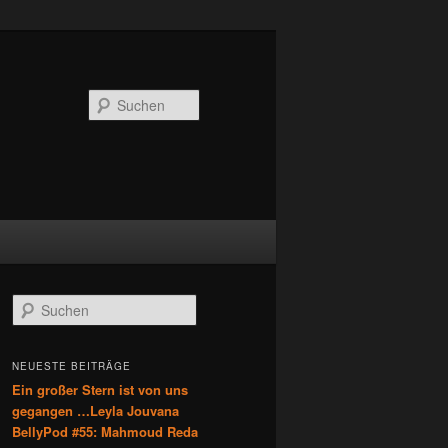
Suchen
S
u
c
h
NEUESTE BEITRÄGE
e
Ein großer Stern ist von uns
n
gegangen …Leyla Jouvana
BellyPod #55: Mahmoud Reda