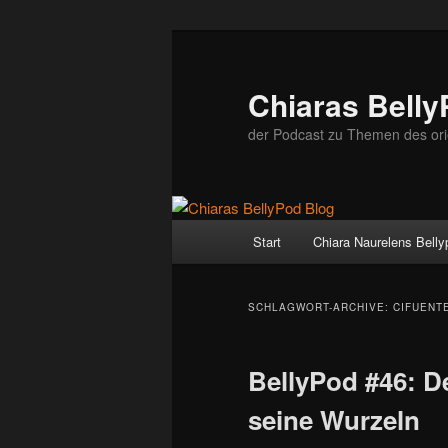
Zum
Zum
Inhalt
sekundären
wechseln
Inhalt
Chiaras Belly
wechseln
der Podcast zu Themen des ori
Hauptmenü
Start
Chiara Naurelens Bell
SCHLAGWORT-ARCHIVE:
CIFUENT
BellyPod #46: D
seine Wurzeln