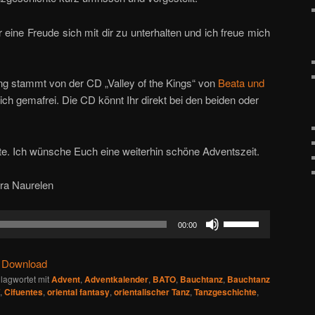
eine Freude sich mit dir zu unterhalten und ich freue mich
g stammt von der CD „Valley of the Kings“ von
Beata und
lich gemafrei. Die CD könnt Ihr direkt bei den beiden oder
te. Ich wünsche Euch eine weiterhin schöne Adventszeit.
ara Naurelen
Pfeiltasten
00:00
Hoch/Runter
benutzen,
|
Download
um
lagwortet mit
Advent
,
Adventkalender
,
BATO
,
Bauchtanz
,
Bauchtanz
die
,
Cifuentes
,
oriental fantasy
,
orientalischer Tanz
,
Tanzgeschichte
,
Lautstärke