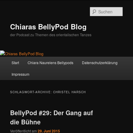
Zum
Zum
Inhalt
sekundären
Such
wechseln
Inhalt
wechseln
Chiaras BellyPod Blog
der Podcast zu Themen des orientalischen Tanzes
Hauptmenü
Start
Chiara Naurelens Bellypods
Datenschutzerklärung
Impressum
SCHLAGWORT-ARCHIVE:
CHRISTEL HARSCH
BellyPod #29: Der Gang auf
die Bühne
Veröffentlicht am
29. Juni 2015