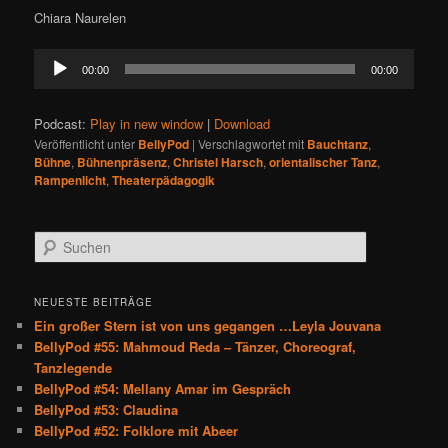
Chiara Naurelen
Audio-
00:00
00:00
Player
Podcast:
Play in new window
|
Download
Veröffentlicht unter
BellyPod
|
Verschlagwortet mit
Bauchtanz
,
Bühne
,
Bühnenpräsenz
,
Christel Harsch
,
orientalischer Tanz
,
Rampenlicht
,
Theaterpädagogik
S
u
c
h
NEUESTE BEITRÄGE
e
Ein großer Stern ist von uns gegangen …Leyla Jouvana
n
BellyPod #55: Mahmoud Reda – Tänzer, Choreograf,
Tanzlegende
BellyPod #54: Mellany Amar im Gespräch
BellyPod #53: Claudina
BellyPod #52: Folklore mit Abeer