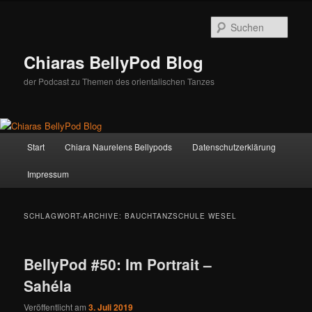
Zum
Zum
Inhalt
sekundären
Such
wechseln
Inhalt
wechseln
Chiaras BellyPod Blog
der Podcast zu Themen des orientalischen Tanzes
Hauptmenü
Start
Chiara Naurelens Bellypods
Datenschutzerklärung
Impressum
SCHLAGWORT-ARCHIVE:
BAUCHTANZSCHULE WESEL
BellyPod #50: Im Portrait –
Sahéla
Veröffentlicht am
3. Juli 2019