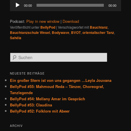
Audio-
00:00
00:00
Player
Podcast:
Play in new window
|
Download
Veröffentlicht unter
BellyPod
|
Verschlagwortet mit
Bauchtanz
,
Bauchtanzschule Wesel
,
Bodywave
,
BVOT
,
orientalischer Tanz
,
Sahéla
S
u
c
h
NEUESTE BEITRÄGE
e
Ein großer Stern ist von uns gegangen …Leyla Jouvana
n
BellyPod #55: Mahmoud Reda – Tänzer, Choreograf,
Tanzlegende
BellyPod #54: Mellany Amar im Gespräch
BellyPod #53: Claudina
BellyPod #52: Folklore mit Abeer
ARCHIV