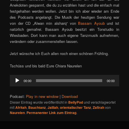
Anekdoten gespannt, die du zu erzählen hast und die einfach mal
festgehalten werden wollen. Jetzt bin ich aber wieder am Ende
des Podcasts angelangt. Die Musik der heutigen Sendung war
von der CD „Alwan min alsharq“ von
Bassam Ayoub
und ist
natürlich gemafrei. Bassam Ayoub besitzt ein Tonstudio in
Wiesbaden. Dort kann man auch eigene Tanzmusik aufnehmen,
verändern oder zusammenstellen lassen.
Jetzt wünsche ich Euch allen noch einen schönen Frühling.
Tschüss und bis bald Eure Chiara Naurelen
Audio-
00:00
00:00
Player
Podcast:
Play in new window
|
Download
Dieser Eintrag wurde veröffentlicht in
BellyPod
und verschlagwortet
mit
Afritah
,
Bauchtanz
,
Jalilah
,
orientalischer Tanz
,
Zafirah
von
Naurelen
.
Permanenter Link zum Eintrag
.