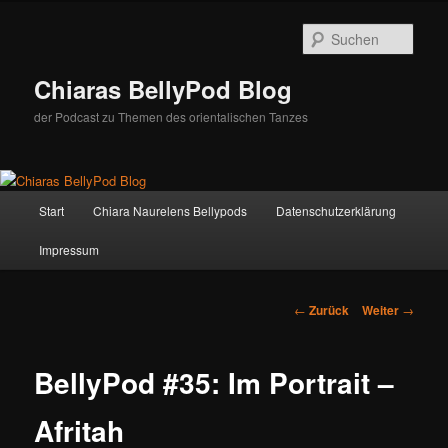
Zum
Inhalt
Such
wechseln
Chiaras BellyPod Blog
der Podcast zu Themen des orientalischen Tanzes
Hauptmenü
Start
Chiara Naurelens Bellypods
Datenschutzerklärung
Impressum
Beitrags-
←
Zurück
Weiter
→
Navigation
BellyPod #35: Im Portrait –
Afritah