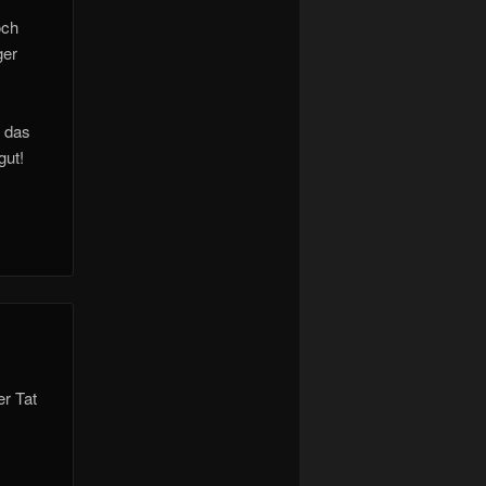
och
ger
d das
gut!
er Tat