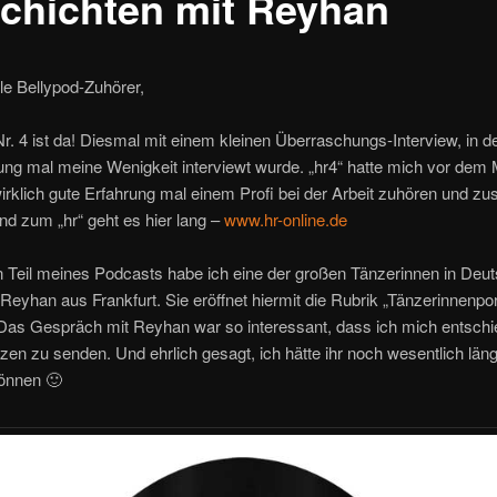
chichten mit Reyhan
lle Bellypod-Zuhörer,
. 4 ist da! Diesmal mit einem kleinen Überraschungs-Interview, in 
ng mal meine Wenigkeit interviewt wurde. „hr4“ hatte mich vor dem 
irklich gute Erfahrung mal einem Profi bei der Arbeit zuhören und z
d zum „hr“ geht es hier lang –
www.hr-online.de
 Teil meines Podcasts habe ich eine der großen Tänzerinnen in Deu
Reyhan aus Frankfurt. Sie eröffnet hiermit die Rubrik „Tänzerinnenport
 Das Gespräch mit Reyhan war so interessant, dass ich mich entsch
en zu senden. Und ehrlich gesagt, ich hätte ihr noch wesentlich län
önnen 🙂