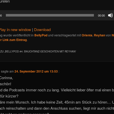
urelen
00
00:00
Play in new window
|
Download
ag wurde veröffentlicht in
BellyPod
und verschlagwortet mit
Orienta
,
Reyhan
von
N
 Link zum Eintrag
.
ZU „
BELLYPOD #4: BAUCHTANZ-GESCHICHTEN MIT REYHAN
“
e
sagte am
24. September 2012 um 13:53
:
Corinna,
schön!
nd die Podcasts immer noch zu lang. Vielleicht lieber öfter mal einen 
für kürzer?
äre mein Wunsch. Ich habe keine Zeit, 45min am Stück zu hören… 
ch reinschalten und dann den Anschluss suchen, liegt mir auch nicht