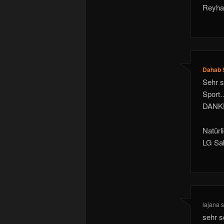
Reyha
Dahab 
Sehr 
Sport…
DANK
Natürl
LG Sa
lajana
s
sehr s