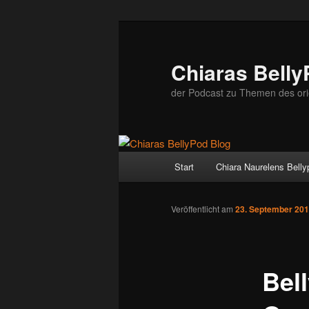
Zum
Inhalt
wechseln
Chiaras Belly
der Podcast zu Themen des ori
Hauptmenü
Start
Chiara Naurelens Bell
Veröffentlicht am
23. September 20
Bel