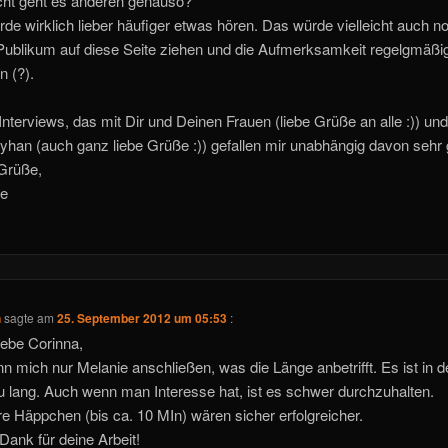
icht geht es anderen genauso?
rde wirklich lieber häufiger etwas hören. Das würde vielleicht auch n
ublikum auf diese Seite ziehen und die Aufmerksamkeit regelgmäßi
 (?).
Interviews, das mit Dir und Deinen Frauen (liebe Grüße an alle :)) un
yhan (auch ganz liebe Grüße :)) gefallen mir unabhängig davon sehr 
Grüße,
ie
n
sagte am
25. September 2012 um 05:53
:
liebe Corinna,
nn mich nur Melanie anschließen, was die Länge anbetrifft. Es ist in d
 zu lang. Auch wenn man Interesse hat, ist es schwer durchzuhalten.
re Häppchen (bis ca. 10 MIn) wären sicher erfolgreicher.
 Dank für deine Arbeit!