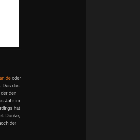
an.de
oder
a. Das das
 der den
es Jahr im
rdings hat
et. Danke,
 noch der