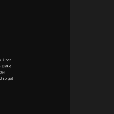
n. Über
s Blaue
der
d so gut