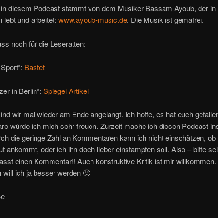
 in diesem Podcast stammt von dem Musiker Bassam Ayoub, der in
lebt und arbeitet:
www.ayoub-music.de
. Die Musik ist gemafrei.
s noch für die Leseratten:
 Sport“:
Bastet
er in Berlin“:
Spiegel Artikel
sind wir mal wieder am Ende angelangt. Ich hoffe, es hat euch gefalle
e würde ich mich sehr freuen. Zurzeit mache ich diesen Podcast in
rch die geringe Zahl an Kommentaren kann ich nicht einschätzen, ob 
t ankommt, oder ich ihn doch lieber einstampfen soll. Also – bitte sei
lasst einen Kommentar!! Auch konstruktive Kritik ist mir willkommen.
h will ich ja besser werden 🙂
ße