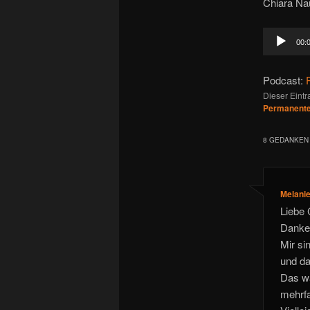
Chiara Na
Audio-
00:
Player
Podcast:
Dieser Eintr
Permanenter
8 GEDANKEN 
Melani
Liebe 
Danke
Mir si
und da
Das w
mehrfa