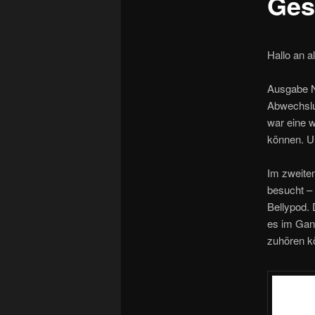
Ges
Hallo an a
Ausgabe Nr
Abwechslu
war eine w
können. Un
Im zweiten
besucht – 
Bellypod.
es im Ganz
zuhören k