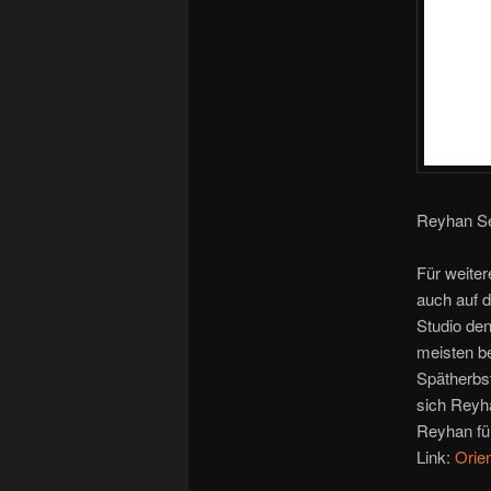
Reyhan Se
Für weite
auch auf d
Studio den
meisten be
Spätherbst
sich Reyha
Reyhan für
Link:
Orie