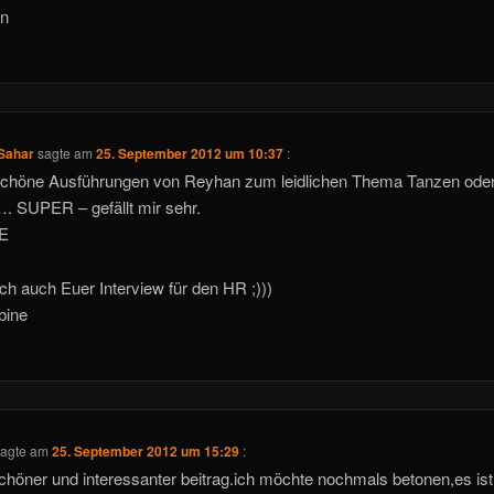
n
Sahar
sagte am
25. September 2012 um 10:37
:
schöne Ausführungen von Reyhan zum leidlichen Thema Tanzen ode
. SUPER – gefällt mir sehr.
E
ich auch Euer Interview für den HR ;)))
bine
agte am
25. September 2012 um 15:29
:
chöner und interessanter beitrag.ich möchte nochmals betonen,es is