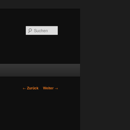
Suchen
Beitrags-
←
Zurück
Weiter
→
Navigation