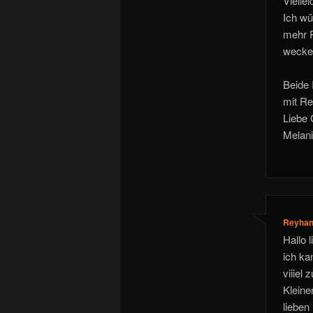
Vielle
Ich wü
mehr P
wecken
Beide 
mit Re
Liebe 
Melan
Reyha
Hallo 
ich ka
viiiel
Kleine
lieben