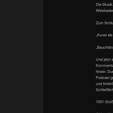
Die Musik
Wiesbaden 
Zum Schlus
„Kunst als
„Bauchtänz
Und jetzt 
Kommentar
hinein. Du
Podcast gu
und hinter
Schließlic
1001 Grü