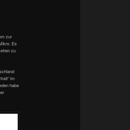
dem zur
Mikro. Es
usehen zu
tschland
rait“ im
ieden habe
ger